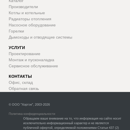
Каталог
Производители
Котлы и котельные
Радиаторы отопления
Насосное оборудование
Горелки
Дымоходы и отводящие системы
УСЛУГИ
Проектирование
Монтаж и пусконаладка
Сервисное обслуживание
КОНТАКТЫ
Офис, склад
Обратная связь
© ООО "Хортэк", 2003-2026
Политика конфиденциальности
Обращаем ваше внимание на то, что информация на сайте носит
исключительно информационный характер и не является
публичной офертой, определяемой положениями Статьи 437 (2)