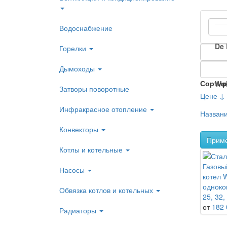
Водоснабжение
De 
Горелки
Дымоходы
Сортир
Wol
Затворы поворотные
Цене ↓
Инфракрасное отопление
Назван
Конвекторы
Прим
Котлы и котельные
Газовы
Насосы
котел
одноко
Обвязка котлов и котельных
25, 32,
от
182 
Радиаторы