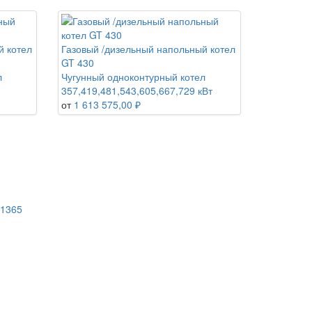
й котел
Газовый /дизельный напольный котел
GT 430
л
Чугунный одноконтурный котел
357,419,481,543,605,667,729 кВт
от
1 613 575,00 ₽
,1365