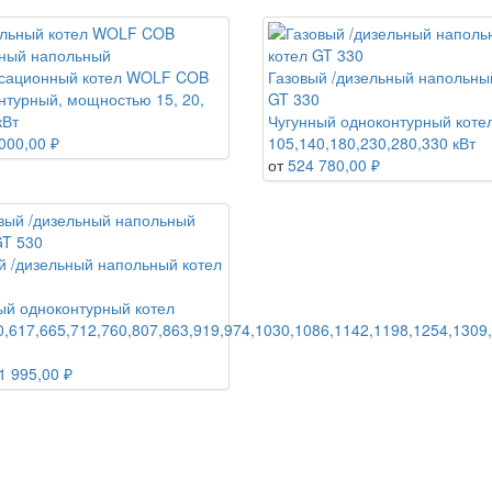
ный напольный
сационный котел WOLF COB
Газовый /дизельный напольны
нтурный, мощностью 15, 20,
GT 330
кВт
Чугунный одноконтурный коте
000,00 ₽
105,140,180,230,280,330 кВт
от
524 780,00 ₽
й /дизельный напольный котел
ый одноконтурный котел
0,617,665,712,760,807,863,919,974,1030,1086,1142,1198,1254,1309
1 995,00 ₽