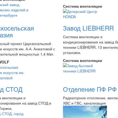
Система вентиляции
косельская
Завод LIEBHERR
азия
Система вентиляции и
кондиционирования на завод б
сный проект Царскосельской
техники LIEBHERR, 13 вентил
и искусств им. А.А. Ахматовой с
установок.
 котельной мощностью 1,4 Мвт.
Система вентиляции
WOLF
од СТОД
Отделение ПФ РФ
 вентиляции и
Радиаторное отопление, венти
онирования на завод СТОД в
ХВС и ГВС, канализация
Торжок.