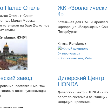
о Палас Отель
ЖК «Зоологический
4»
алас Отель, г. Санкт-
рг, ул. Малая Морская.
Котельная для ОАО «Строител
 котельная на базе 2-х котлов
корпорация «Возрождение Сан
ax R3404
Петербурга»
Rendamax R3404
Котлы:
Rendamax
вский завод
Дилерский Центр
HONDA
рование, поставка и монтаж
вания, а также пусконаладка
Дилерский центр «HONDA» - к
ы
работ по системам вентиляции
кондиционирования.
а вентиляции