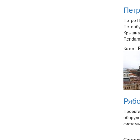
Петр
Петро П
Петербу
Крышная
Rendam
Котел:
Рябо
Проекти
оборудо
систем
Систем