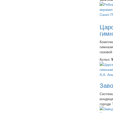
Царс
гимн
Комплек
гимнази
газовой
Котел:
Зав
Система
кондици
городе 