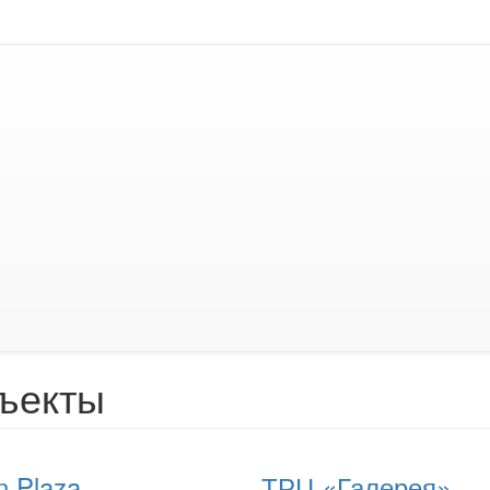
ъекты
n Plaza
ТРЦ «Галерея»