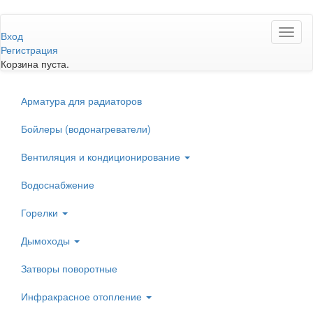
Перейти
Toggl
к
Вход
naviga
основному
Регистрация
содержанию
Корзина пуста.
Арматура для радиаторов
Бойлеры (водонагреватели)
Вентиляция и кондиционирование
Водоснабжение
Горелки
Дымоходы
Затворы поворотные
Инфракрасное отопление