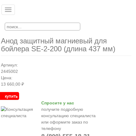
Перейти
к
Toggle
Ко
Вход
основному
navigation
Регистрация
содержанию
Анод защитный магниевый для
бойлера SE-2-200 (длина 437 мм)
Артикул:
2445002
Цена:
13 660,00 ₽
купить
Спросите у нас
получите подробную
консультацию специалиста
или оформите заказ по
телефону