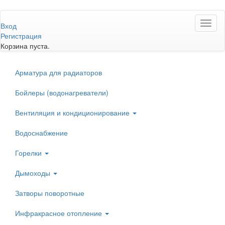
Перейти
Toggl
к
Вход
naviga
основному
Регистрация
содержанию
Корзина пуста.
Арматура для радиаторов
Бойлеры (водонагреватели)
Вентиляция и кондиционирование
Водоснабжение
Горелки
Дымоходы
Затворы поворотные
Инфракрасное отопление