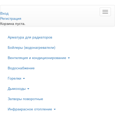
Перейти
Toggl
к
Вход
naviga
основному
Регистрация
содержанию
Корзина пуста.
Арматура для радиаторов
Бойлеры (водонагреватели)
Вентиляция и кондиционирование
Водоснабжение
Горелки
Дымоходы
Затворы поворотные
Инфракрасное отопление