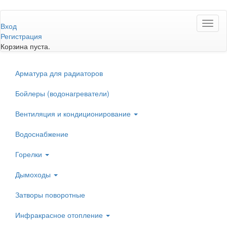
Перейти
Toggl
к
Вход
naviga
основному
Регистрация
содержанию
Корзина пуста.
Арматура для радиаторов
Бойлеры (водонагреватели)
Вентиляция и кондиционирование
Водоснабжение
Горелки
Дымоходы
Затворы поворотные
Инфракрасное отопление