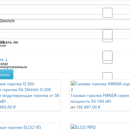
Dietrich
овать по
CO
вые
ию ↓
star
инированные
енить
NSA
 горелка De Dietrich G 200
я модулирующая горелка от 38
Газовая горелка HANSA серия
кВт
мощность 53-160 кВт
shaupt
450,00 ₽
от
192 897,00 ₽