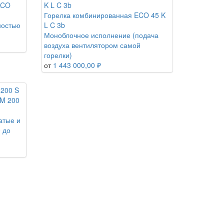
LCO
Горелка комбинированная ECO 45 K
ностью
L C 3b
Моноблочное исполнение (подача
воздуха вентилятором самой
горелки)
от
1 443 000,00 ₽
 M 200
атые и
 до