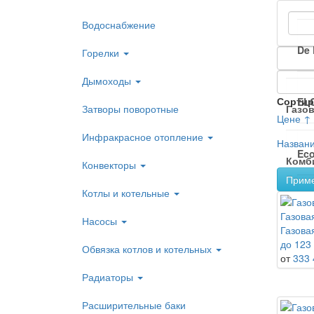
Водоснабжение
De 
Горелки
Дымоходы
Сортир
EL
Затворы поворотные
Газо
Цене ↑
Инфракрасное отопление
Назван
Eco
Комб
Конвекторы
Прим
Котлы и котельные
HA
Газовая
Насосы
Газова
до 123 
Обвязка котлов и котельных
Wei
от
333 
Радиаторы
Расширительные баки