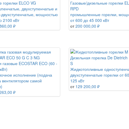
е горелки ELCO VG
Газовые/дизельные горелки E
упенчатые, двухступенчатые и
RPD
-двухступенчатые, мощностью
промышленные горелки, мощ
о 2100 кВт
от 600 до 45 000 кВт
860,00 ₽
от
200 000,00 ₽
Дизельная горелка De Dietrich
и газовые ECOSTAR ECO (60 -
S
кВт)
Жидкотопливные одноступенч
очное исполнение (подача
двухступенчатые горелки от 60
а вентилятором самой
125 кВт
и)
от
129 200,00 ₽
263,00 ₽