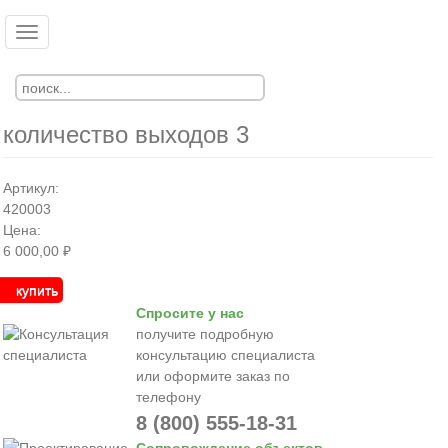
Перейти
к
Toggle
Ко
Вход
основному
navigation
Регистрация
содержанию
количество выходов 3
Артикул:
420003
Цена:
6 000,00 ₽
купить
Спросите у нас
получите подробную
консультацию специалиста
или оформите заказ по
телефону
8 (800) 555-18-31