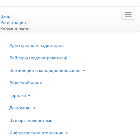
Перейти
Toggl
к
Вход
naviga
основному
Регистрация
содержанию
Корзина пуста.
Арматура для радиаторов
Бойлеры (водонагреватели)
Вентиляция и кондиционирование
Водоснабжение
Горелки
Дымоходы
Затворы поворотные
Инфракрасное отопление