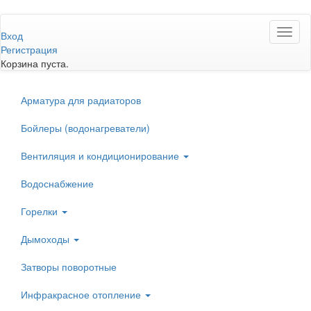
Перейти
Toggl
к
Вход
naviga
основному
Регистрация
содержанию
Корзина пуста.
Арматура для радиаторов
Бойлеры (водонагреватели)
Вентиляция и кондиционирование
Водоснабжение
Горелки
Дымоходы
Затворы поворотные
Инфракрасное отопление