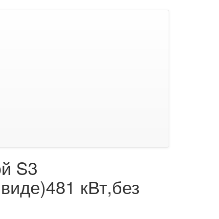
ой S3
виде)481 кВт,без