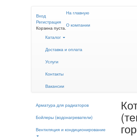
Перейти
На главную
к
Вход
основному
Регистрация
О компании
содержанию
Корзина пуста.
Каталог
Доставка и оплата
Услуги
Контакты
Вакансии
Ко
Арматура для радиаторов
(т
Бойлеры (водонагреватели)
го
Вентиляция и кондиционирование