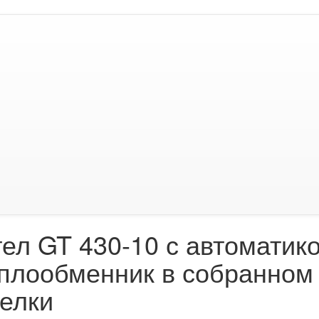
тел GT 430-10 с автоматик
еплообменник в собранном 
релки