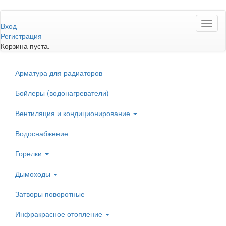
Перейти
Toggl
к
Вход
naviga
основному
Регистрация
содержанию
Корзина пуста.
Арматура для радиаторов
Бойлеры (водонагреватели)
Вентиляция и кондиционирование
Водоснабжение
Горелки
Дымоходы
Затворы поворотные
Инфракрасное отопление