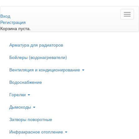
Перейти
Toggl
к
Вход
naviga
основному
Регистрация
содержанию
Корзина пуста.
Арматура для радиаторов
Бойлеры (водонагреватели)
Вентиляция и кондиционирование
Водоснабжение
Горелки
Дымоходы
Затворы поворотные
Инфракрасное отопление