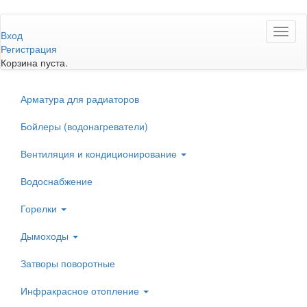
Перейти
Toggl
к
Вход
naviga
основному
Регистрация
содержанию
Корзина пуста.
Арматура для радиаторов
Бойлеры (водонагреватели)
Вентиляция и кондиционирование
Водоснабжение
Горелки
Дымоходы
Затворы поворотные
Инфракрасное отопление