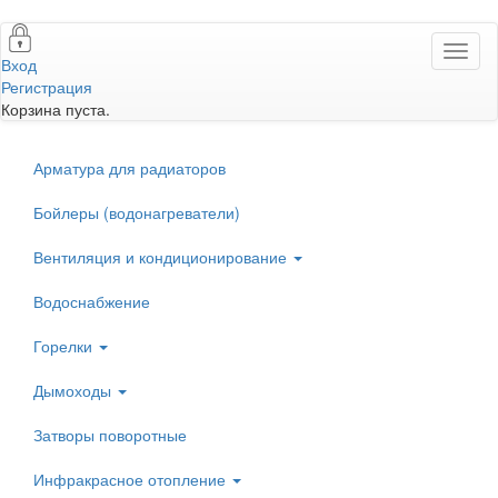
Перейти
Toggl
к
Вход
naviga
основному
Регистрация
содержанию
Корзина пуста.
Арматура для радиаторов
Бойлеры (водонагреватели)
Вентиляция и кондиционирование
Водоснабжение
Горелки
Дымоходы
Затворы поворотные
Инфракрасное отопление