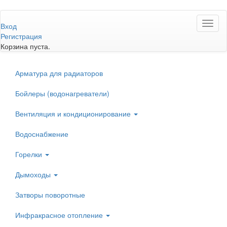
Перейти
Toggl
к
Вход
naviga
основному
Регистрация
содержанию
Корзина пуста.
Арматура для радиаторов
Бойлеры (водонагреватели)
Вентиляция и кондиционирование
Водоснабжение
Горелки
Дымоходы
Затворы поворотные
Инфракрасное отопление