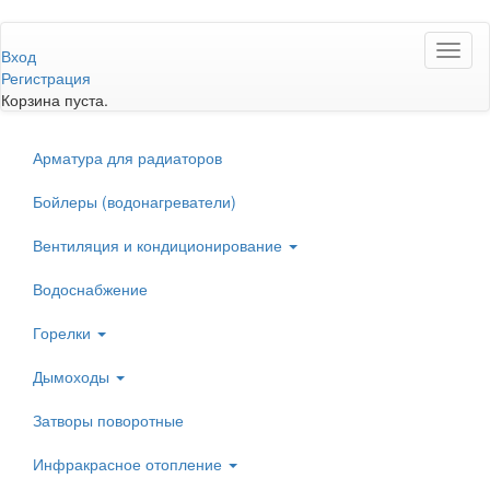
Перейти
Toggl
к
Вход
naviga
основному
Регистрация
содержанию
Корзина пуста.
Арматура для радиаторов
Бойлеры (водонагреватели)
Вентиляция и кондиционирование
Водоснабжение
Горелки
Дымоходы
Затворы поворотные
Инфракрасное отопление