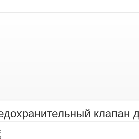
едохранительный клапан 
:
8