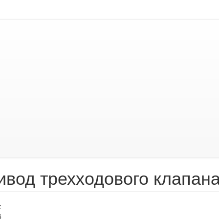
ивод трехходового клапан
:
6