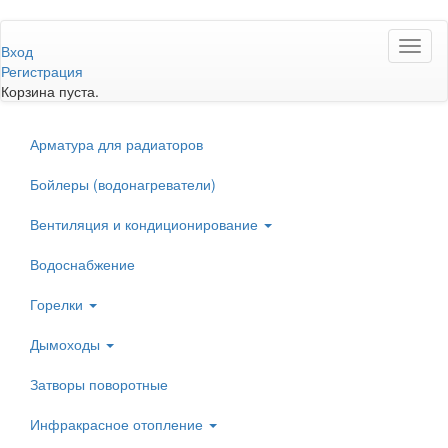
Перейти
Toggl
к
Вход
naviga
основному
Регистрация
содержанию
Корзина пуста.
Арматура для радиаторов
Бойлеры (водонагреватели)
Вентиляция и кондиционирование
Водоснабжение
Горелки
Дымоходы
Затворы поворотные
Инфракрасное отопление