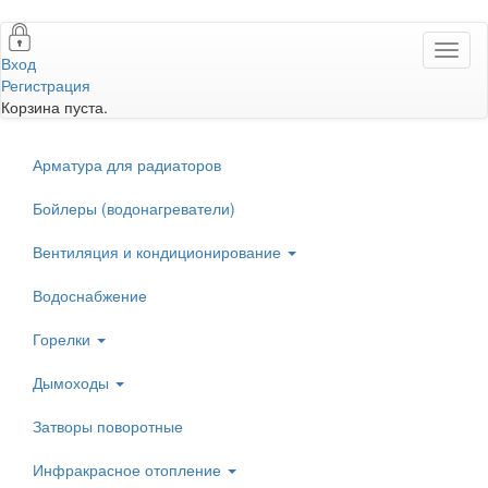
Перейти
Toggl
к
Вход
naviga
основному
Регистрация
содержанию
Корзина пуста.
Арматура для радиаторов
Бойлеры (водонагреватели)
Вентиляция и кондиционирование
Водоснабжение
Горелки
Дымоходы
Затворы поворотные
Инфракрасное отопление