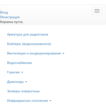
Перейти
Toggl
к
Вход
naviga
основному
Регистрация
содержанию
Корзина пуста.
Арматура для радиаторов
Бойлеры (водонагреватели)
Вентиляция и кондиционирование
Водоснабжение
Горелки
Дымоходы
Затворы поворотные
Инфракрасное отопление