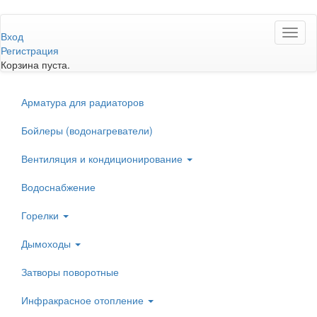
Перейти
Toggl
к
Вход
naviga
основному
Регистрация
содержанию
Корзина пуста.
Арматура для радиаторов
Бойлеры (водонагреватели)
Вентиляция и кондиционирование
Водоснабжение
Горелки
Дымоходы
Затворы поворотные
Инфракрасное отопление