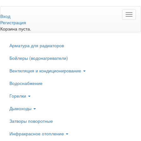
Перейти
Toggl
к
Вход
naviga
основному
Регистрация
содержанию
Корзина пуста.
Арматура для радиаторов
Бойлеры (водонагреватели)
Вентиляция и кондиционирование
Водоснабжение
Горелки
Дымоходы
Затворы поворотные
Инфракрасное отопление