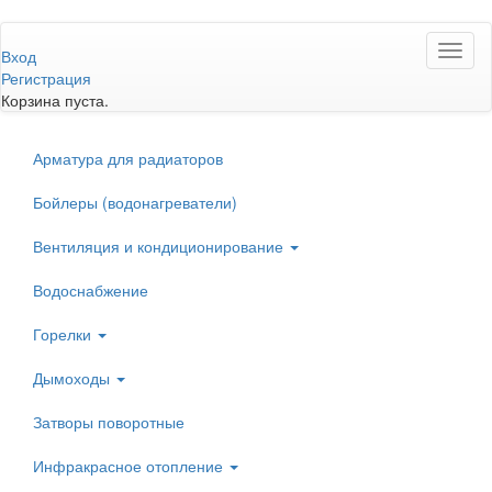
Перейти
Toggl
к
Вход
naviga
основному
Регистрация
содержанию
Корзина пуста.
Арматура для радиаторов
Бойлеры (водонагреватели)
Вентиляция и кондиционирование
Водоснабжение
Горелки
Дымоходы
Затворы поворотные
Инфракрасное отопление