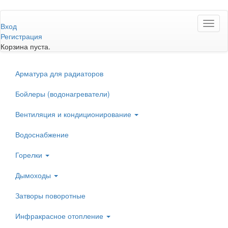
Перейти
Toggl
к
Вход
naviga
основному
Регистрация
содержанию
Корзина пуста.
Арматура для радиаторов
Бойлеры (водонагреватели)
Вентиляция и кондиционирование
Водоснабжение
Горелки
Дымоходы
Затворы поворотные
Инфракрасное отопление