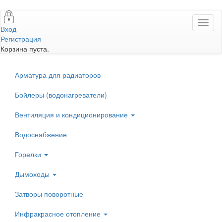
Перейти
Toggl
к
Вход
naviga
основному
Регистрация
содержанию
Корзина пуста.
Арматура для радиаторов
Бойлеры (водонагреватели)
Вентиляция и кондиционирование
Водоснабжение
Горелки
Дымоходы
Затворы поворотные
Инфракрасное отопление