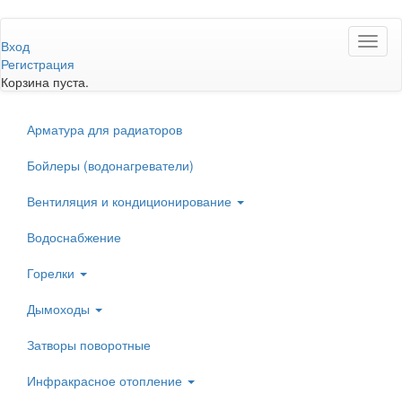
Перейти
Toggl
к
Вход
naviga
основному
Регистрация
содержанию
Корзина пуста.
Арматура для радиаторов
Бойлеры (водонагреватели)
Вентиляция и кондиционирование
Водоснабжение
Горелки
Дымоходы
Затворы поворотные
Инфракрасное отопление