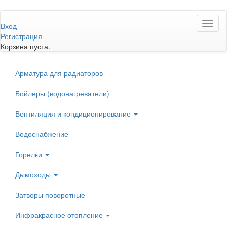
Перейти
Toggl
к
Вход
naviga
основному
Регистрация
содержанию
Корзина пуста.
Арматура для радиаторов
Бойлеры (водонагреватели)
Вентиляция и кондиционирование
Водоснабжение
Горелки
Дымоходы
Затворы поворотные
Инфракрасное отопление