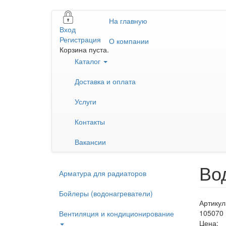
Перейти
На главную
к
Вход
основному
Регистрация
О компании
содержанию
Корзина пуста.
Каталог
Доставка и оплата
Услуги
Контакты
Вакансии
Во
Арматура для радиаторов
Бойлеры (водонагреватели)
Артикул
105070
Вентиляция и кондиционирование
Цена: