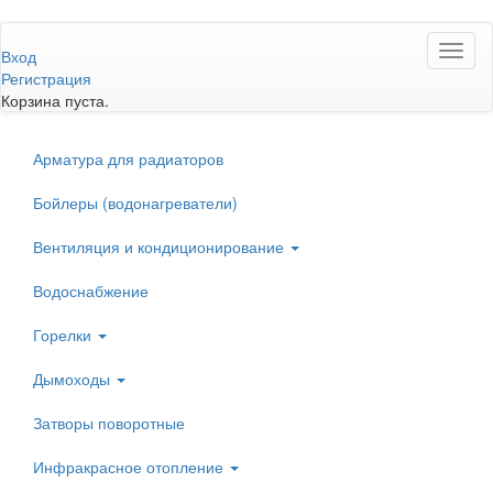
Перейти
Toggl
к
Вход
naviga
основному
Регистрация
содержанию
Корзина пуста.
Арматура для радиаторов
Бойлеры (водонагреватели)
Вентиляция и кондиционирование
Водоснабжение
Горелки
Дымоходы
Затворы поворотные
Инфракрасное отопление