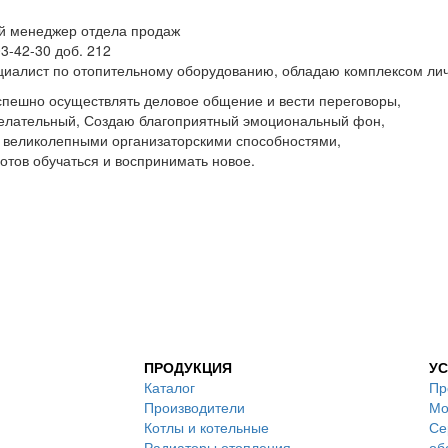
й менеджер отдела продаж
03-42-30 доб. 212
циалист по отопительному оборудованию, обладаю комплексом лич
пешно осуществлять деловое общение и вести переговоры,
елательный, Создаю благоприятный эмоциональный фон,
великолепными организаторскими способностями,
готов обучаться и воспринимать новое.
ПРОДУКЦИЯ
УС
Каталог
Пр
Производители
Мо
Котлы и котельные
Се
Радиаторы отопления
об