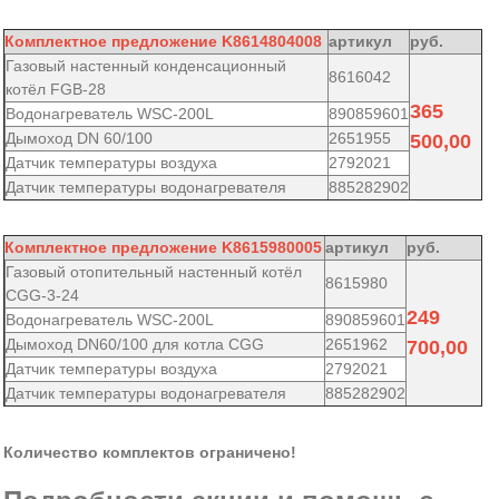
Комплектное предложение K8614804008
артикул
руб.
Газовый настенный конденсационный
8616042
котёл FGB-28
365
Водонагреватель WSC-200L
890859601
Дымоход DN 60/100
2651955
500,00
Датчик температуры воздуха
2792021
Датчик температуры водонагревателя
885282902
Комплектное предложение K8615980005
артикул
руб.
Газовый отопительный настенный котёл
8615980
CGG-3-24
249
Водонагреватель WSC-200L
890859601
Дымоход DN60/100 для котла CGG
2651962
700,00
Датчик температуры воздуха
2792021
Датчик температуры водонагревателя
885282902
Количество комплектов ограничено!