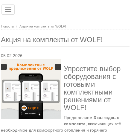
Перейти
к
Toggle
Ко
Вход
основному
navigation
Регистрация
содержанию
Новости
Акция на комплекты от WOLF!
Акция на комплекты от WOLF!
05.02.2026
Упростите выбор
оборудования с
готовыми
комплектными
решениями от
WOLF!
Представляем
3 выгодных
комплекта
, включающих всё
необходимое для комфортного отопления и горячего