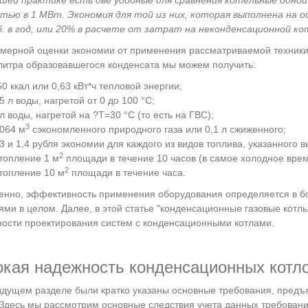
шей практике есть две удобные для сравнения котельные одн
ью в 1 МВт. Экономия для той из них, которая выполнена на о
. в год, или 20% в расчете от затрат на неконденсационной ко
мерной оценки экономии от применения рассматриваемой техник
литра образовавшегося конденсата мы можем получить:
50 ккал или 0,63 кВт*ч тепловой энергии;
5 л воды, нагретой от 0 до 100 °С;
л воды, нагретой на ?T=30 °C (то есть на ГВС);
3
,064 м
сэкономленного природного газа или 0,1 л сжиженного;
,3 и 1,4 рубля экономии для каждого из видов топлива, указанного 
2
топление 1 м
площади в течение 10 часов (в самое холодное врем
2
топление 10 м
площади в течение часа.
енно, эффективность применения оборудования определяется в 
ми в целом. Далее, в этой статье "конденсационные газовые котл
ости проектирования систем с конденсационными котлами.
кая надежность конденсационных котл
дущем разделе были кратко указаны основные требования, пред
 Здесь мы рассмотрим основные следствия учета данных требований