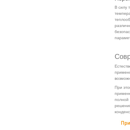
В силу 
темпера
теплооб
различн
безопас
парамет
Совр
Естеств
применя
возможн
При это
примене
полной 
решений
конденс