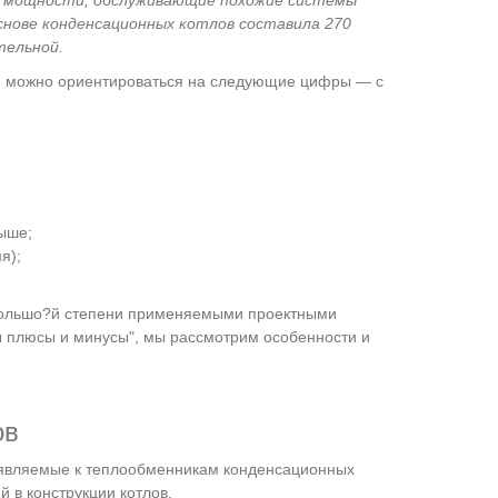
ой мощности, обслуживающие похожие системы
снове конденсационных котлов составила 270
тельной.
и можно ориентироваться на следующие цифры — с
выше;
я);
большо?й степени применяемыми проектными
ы плюсы и минусы", мы рассмотрим особенности и
ов
ъявляемые к теплообменникам конденсационных
 в конструкции котлов.