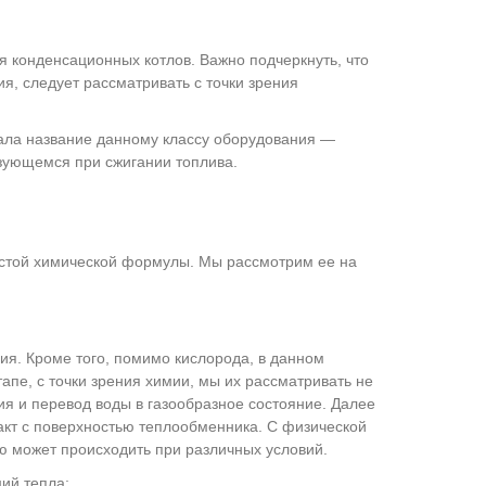
 конденсационных котлов. Важно подчеркнуть, что
я, следует рассматривать с точки зрения
ала название данному классу оборудования —
азующемся при сжигании топлива.
остой химической формулы. Мы рассмотрим ее на
гия. Кроме того, помимо кислорода, в данном
апе, с точки зрения химии, мы их рассматривать не
ия и перевод воды в газообразное состояние. Далее
акт с поверхностью теплообменника. С физической
ю может происходить при различных условий.
ий тепла: