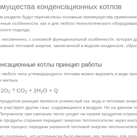
мущества конденсационных котлов
м разделе будут перечислены основные преимущества применения
нные особенности, как и для любого технологического оборудовани
сного подхода.
 несомненно, с основной функциональной особенности, которая д
ование тепловой энергии, заключенной в водном конденсате, обр
енсационные котлы принцип работы
 любого типа углеводородного топлива можно выразить в виде пр
 метана:
 2O
? CO
+ 2H
O + Q
2
2
2
 продуктом реакции является углекислый газ, вода и тепловая энер
е участвуют другие газы, содержащиеся в воздухе. Но на данном эт
Полученное при сжигании тепло уходит на нагрев продуктов сгоран
е продукты сгорания передают энергию теплоносителю через конт
рения процесс передачи указанной тепловой энергии теплоносител
ко различных, что исторически было введено два термина для порц