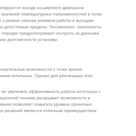
ектируются исходя из широкого диапазона
х значений температурных напряженностей в топке
о к резким сменам режимов работы и выходам
 за допустимые пределы. Несомненно, компоненты
м порядке предусматривают контроль за данными
ию долговечности установки.
олнительные возможности с точки зрения
ании котельных. Однако для реализации этих
к же увеличить эффективность работы котельных с
ционной техники раскрывает возможности в
вания позволяет повысить уровень проектных
ых решений является отличным преимуществом