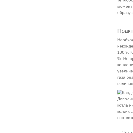
момент 
образую
Практ
Необход
неконде
100 % К
%. Но п
конденс
увеличе
газа ре
величин
Дополни
котла н
количес
соответ