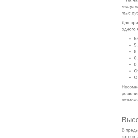
На на
мощност
тыс.руб
Для при
одного 
5
5,
8 
0
0
О
О
Несомн
решения
возможн
Высо
В преды
котлов.