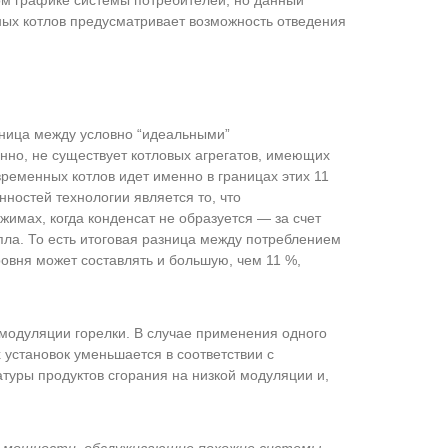
ых котлов предусматривает возможность отведения
зница между условно “идеальными”
нно, не существует котловых агрегатов, имеющих
ременных котлов идет именно в границах этих 11
ностей технологии является то, что
имах, когда конденсат не образуется — за счет
ла. То есть итоговая разница между потреблением
вня может составлять и большую, чем 11 %,
модуляции горелки. В случае применения одного
 установок уменьшается в соответствии с
туры продуктов сгорания на низкой модуляции и,