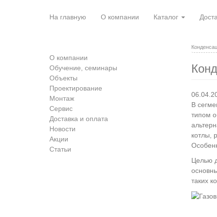
Перейти
к
На главную
О компании
Каталог
Доста
основному
содержанию
Конденсац
О компании
Конд
Обучение, семинары
Объекты
Проектирование
06.04.2
Монтаж
В сегме
Сервис
типом о
Доставка и оплата
альтерн
Новости
котлы, 
Акции
Особенн
Статьи
Целью д
основны
таких ко