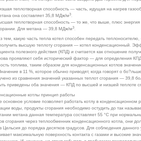
изшая теплотворная способность — часть, идущая на нагрев газоо
3
етана она составляет 35,8 МДж/м
.
ысшая теплотворная способность — то же, что выше, плюс энергия
3
горании. Для метана — 39,8 МДж/м
.
аз тем, какую часть тепла котел способен передать теплоносителю,
олучить высшую теплоту сгорания — котел конденсационный. Эфф
иента полезного действия (КПД) и считается как отношение получе
нова проявляют себя исторический фактор — для определения КП
ость топлива, таким образом для конденсационных котлов значен
Значение в 11 %, которое обычно приводят, когда говорят о бо?ль
учено из сравнения значений указанных теплот сгорания — 39,8 бо
ыть приведены оба значения — КПД по высшей и низшей теплоте с
е основное условие позволяет работать котлу в конденсационном 
ации воды, продукты сгорания необходимо остудить до так называ
гании метана данная температура составляет 55 °C при нормальны
ов сгорания через теплообменник конденсационного котла, они до
в Цельсия до порядка десятков градусов. Для соблюдения данного
ивает максимальную поверхность контакта с газами и высокие зн
менника. И, конечно, не стоит забывать о требуемом температурн