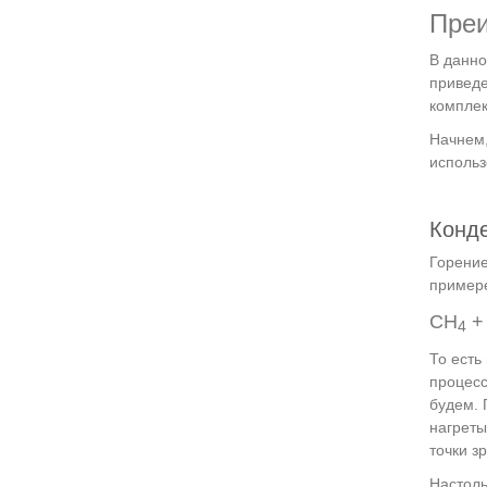
Преи
В данно
приведе
комплек
Начнем,
использ
Конд
Горение
примере
CH
+
4
То есть
процесс
будем. 
нагреты
точки з
Настоль