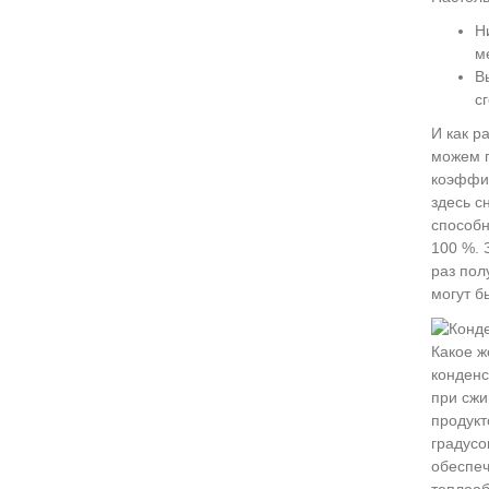
Н
м
В
с
И как р
можем п
коэффиц
здесь с
способн
100 %. 
раз пол
могут б
Какое ж
конденс
при сжи
продукт
градусо
обеспеч
теплооб