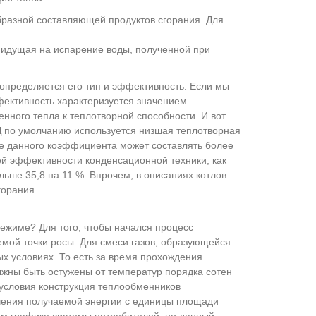
бразной составляющей продуктов сгорания. Для
 идущая на испарение воды, полученной при
 определяется его тип и эффективность. Если мы
ективность характеризуется значением
нного тепла к теплотворной способности. И вот
Д по умолчанию используется низшая теплотворная
ие данного коэффициента может составлять более
шей эффективности конденсационной техники, как
льше 35,8 на 11 %. Впрочем, в описаниях котлов
горания.
режиме? Для того, чтобы начался процесс
емой точки росы. Для смеси газов, образующейся
х условиях. То есть за время прохождения
лжны быть остужены от температур порядка сотен
 условия конструкция теплообменников
ачения получаемой энергии с единицы площади
ом графике системы потребителей, но данный