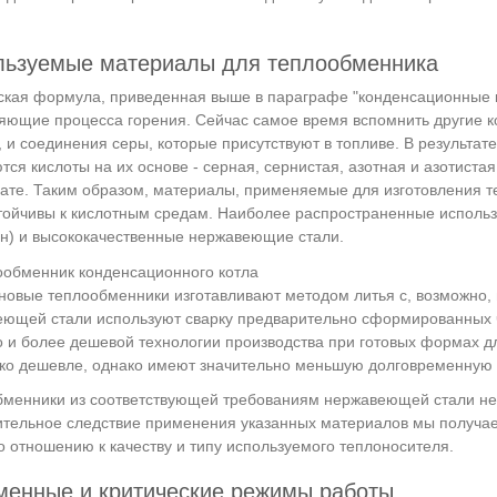
льзуемые материалы для теплообменника
кая формула, приведенная выше в параграфе "конденсационные к
яющие процесса горения. Сейчас самое время вспомнить другие к
, и соединения серы, которые присутствуют в топливе. В результат
тся кислоты на их основе - серная, сернистая, азотная и азотиста
ате. Таким образом, материалы, применяемые для изготовления т
тойчивы к кислотным средам. Наиболее распространенные испол
н) и высококачественные нержавеющие стали.
овые теплообменники изготавливают методом литья с, возможно,
ющей стали используют сварку предварительно сформированных ч
о и более дешевой технологии производства при готовых формах д
ко дешевле, однако имеют значительно меньшую долговременную у
менники из соответствующей требованиям нержавеющей стали не 
тельное следствие применения указанных материалов мы получа
о отношению к качеству и типу используемого теплоносителя.
менные и критические режимы работы