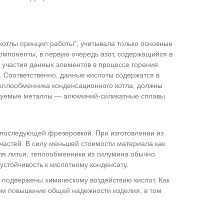
отлы принцип работы", учитывала только основные
омпоненты, в первую очередь азот, содержащийся в
е участия данных элементов в процессе горения
я. Соответственно, данные кислоты содержатся в
еплообменника конденсационного котла, должны
ьзуемые металлы — алюминий-силикатные сплавы
 последующей фрезеровкой. При изготовлении из
астей. В силу меньшей стоимости материала как
ля литья, теплообменники из силумина обычно
стойчивость к кислотному конденсату.
подвержены химическому воздействию кислот. Как
ем повышение общей надежности изделия, в том