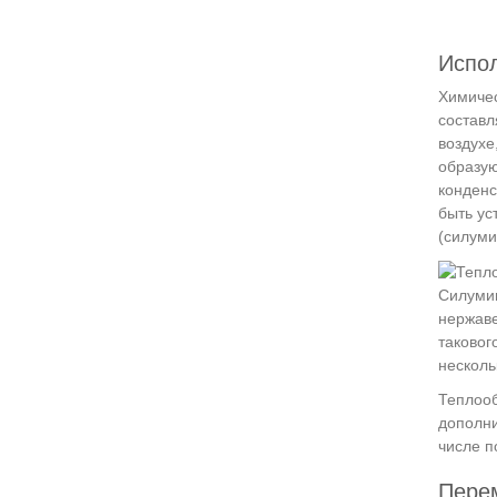
Испо
Химичес
составл
воздухе
образую
конденс
быть ус
(силуми
Силумин
нержаве
таковог
несколь
Теплооб
дополни
числе п
Пере