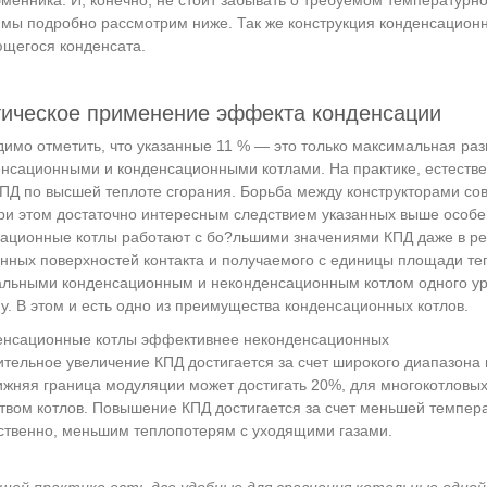
мы подробно рассмотрим ниже. Так же конструкция конденсационн
щегося конденсата.
ическое применение эффекта конденсации
имо отметить, что указанные 11 % — это только максимальная ра
нсационными и конденсационными котлами. На практике, естестве
ПД по высшей теплоте сгорания. Борьба между конструкторами сов
ри этом достаточно интересным следствием указанных выше особен
ационные котлы работают с бо?льшими значениями КПД даже в реж
нных поверхностей контакта и получаемого с единицы площади теп
альными конденсационным и неконденсационным котлом одного уро
у. В этом и есть одно из преимущества конденсационных котлов.
тельное увеличение КПД достигается за счет широкого диапазона 
ижняя граница модуляции может достигать 20%, для многокотловых
твом котлов. Повышение КПД достигается за счет меньшей темпера
ственно, меньшим теплопотерям с уходящими газами.