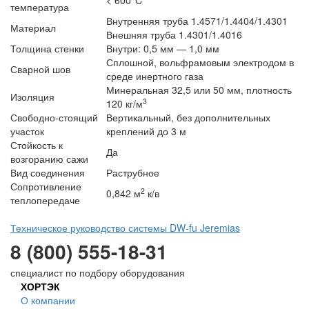
< 600°C
температура
Внутренняя труба 1.4571/1.4404/1.4301
Материал
Внешняя труба 1.4301/1.4016
Толщина стенки
Внутри: 0,5 мм — 1,0 мм
Сплошной, вольфрамовым электродом в
Сварной шов
среде инертного газа
Минеральная 32,5 или 50 мм, плотность
Изоляция
3
120 кг/м
Свободно-стоящий
Вертикальный, без дополнительных
участок
креплений до 3 м
Стойкость к
Да
возгоранию сажи
Вид соединения
Раструбное
Сопротивление
2
0,842 м
к/в
теплопередаче
Техническое руководство системы DW-fu Jeremias
8 (800) 555-18-31
специалист по подбору оборудования
ХОРТЭК
О компании