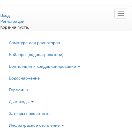
Перейти
Toggl
к
Вход
naviga
основному
Регистрация
содержанию
Корзина пуста.
Арматура для радиаторов
Бойлеры (водонагреватели)
Вентиляция и кондиционирование
Водоснабжение
Горелки
Дымоходы
Затворы поворотные
Инфракрасное отопление