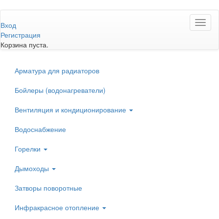
Перейти
Toggl
к
Вход
naviga
основному
Регистрация
содержанию
Корзина пуста.
Арматура для радиаторов
Бойлеры (водонагреватели)
Вентиляция и кондиционирование
Водоснабжение
Горелки
Дымоходы
Затворы поворотные
Инфракрасное отопление