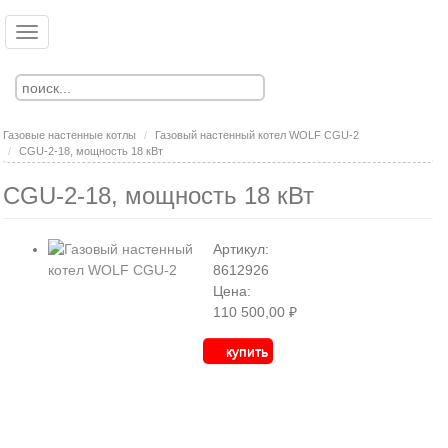
Перейти
к
Toggle
Ко
Вход
основному
navigation
Регистрация
содержанию
Газовые настенные котлы
Газовый настенный котел WOLF CGU-2
CGU-2-18, мощность 18 кВт
CGU-2-18, мощность 18 кВт
Артикул:
8612926
Цена:
110 500,00 ₽
купить