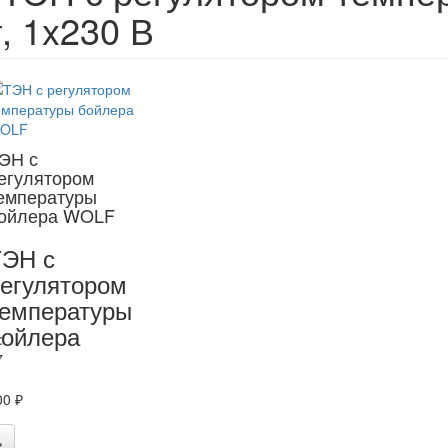
, 1x230 В
ЭН с
егулятором
емпературы
ойлера WOLF
ТЭН с
егулятором
емпературы
ойлера
:
7
00 ₽
ь