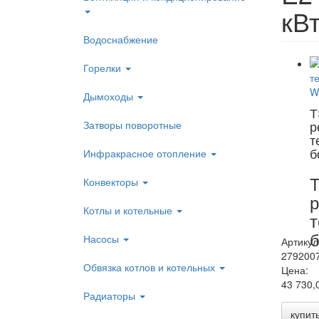
кВт
Водоснабжение
Горелки
Дымоходы
Т
р
Затворы поворотные
т
б
Инфракрасное отопление
Конвекторы
р
Котлы и котельные
т
б
Насосы
Артикул
279200
Обвязка котлов и котельных
Цена:
43 730,
Радиаторы
купит