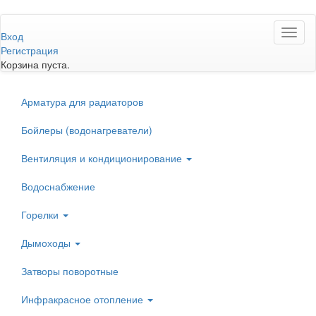
Перейти
Toggl
к
Вход
naviga
основному
Регистрация
содержанию
Корзина пуста.
Арматура для радиаторов
Бойлеры (водонагреватели)
Вентиляция и кондиционирование
Водоснабжение
Горелки
Дымоходы
Затворы поворотные
Инфракрасное отопление