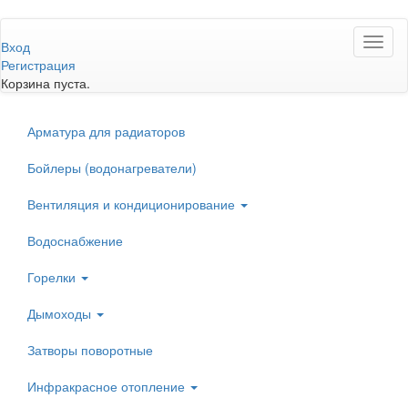
Перейти
Toggl
к
Вход
naviga
основному
Регистрация
содержанию
Корзина пуста.
Арматура для радиаторов
Бойлеры (водонагреватели)
Вентиляция и кондиционирование
Водоснабжение
Горелки
Дымоходы
Затворы поворотные
Инфракрасное отопление