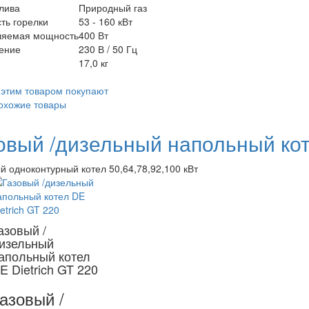
лива
Природный газ
ть горелки
53 - 160 кВт
ляемая мощность
400 Вт
ение
230 В / 50 Гц
17,0 кг
 этим товаром покупают
охожие товары
овый /дизельный напольный коте
й одноконтурный котел 50,64,78,92,100 кВт
азовый /
изельный
апольный котел
E Dietrich GT 220
азовый /