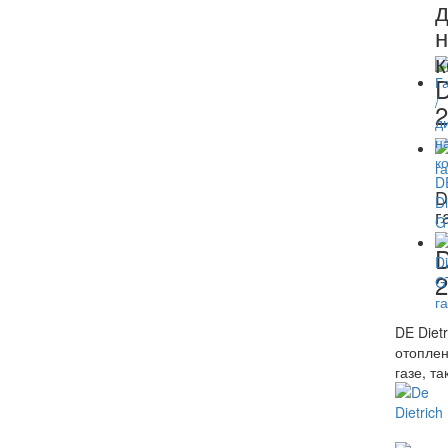
д
н
к
D
2
D
г
D
2
DE Diet
отоплен
газе, т