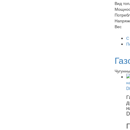
Вид топ
Мощнос
Потреб
Напряж
Вес
С
П
Газ
Чугунны
Г
д
н
D
Г