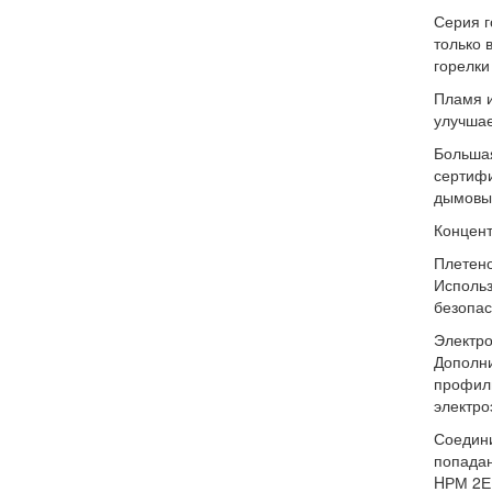
Серия г
только 
горелки
Пламя и
улучшае
Большая
сертифи
дымовых
Концент
Плетено
Использ
безопас
Электро
Дополни
профиль
электро
Соедини
попадан
HРМ 2Е