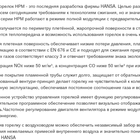
орелок НРМ - это последняя разработка фирмы HANSA. Целью раз
всем сегодняшним требованиям к технологиям сжигания, но и знач
 серии НРМ работают в режиме полной модуляции с предваритель
злучается по периметру плетённой, жаропрочной поверхности в сто
тся теплопередача и возможность использования горелок в очень 
 плетеная поверхность обеспечивает низкие потери давления, пла
кацию в соответствии с EN 676 и СЕ и подходят для сжигания прир
 газов соответствует классу 3 и отвечает требованиям знака эколо
рация NOx ниже 50 мг/м³, а концентрация СО ниже 50 мг/м³ при из
е покрытие пламенной трубы служит долго, защищает от обратных
ованный вентури-принцип делает горелку не чувствительной к кол
ную эксплуатацию, обеспечивая постоянное соотношение газа и во
нное устройство управления горелкой имеет функцию регулирован
тельное программное обеспечение позволяет визуально отобража
.Частотное регулирование двигателя вентилятора в режиме модуля
энергию.
в горелку с воздуховодом можно обеспечить независимый забор во
ия нежелаемых примесей внутреннего воздуха и значительно пони
 HANSA