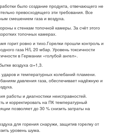
работки было создание продукта, отвечающего не
ительно превосходящего эти требования. Все
ным смешением газа и воздуха.
роны к стенкам топочной камеры. За счёт этого
коротких топочных камерах.
мя горит ровно и тихо.Горелки прошли контроль и
одного газа H/L 20 мбар. Уровень токсичности
гичности в Германии «голубой ангел».
бытке воздуха α=1,3.
 ударов и температурных колебаний пламени.
ебаниям давления газа, обеспечивает надёжную и
здуха.
ия работы и диагностики неисправностей.
ть и корректировать на ПК температурный
ции позволяет до 30 % снизить затраты на
здуха для горения снаружи, защитив горелку от
зить уровень шума.