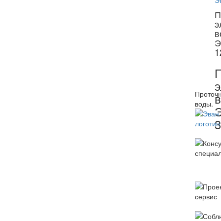
П
э
в
Э
1
П
э
Проточн
в
воды.
3