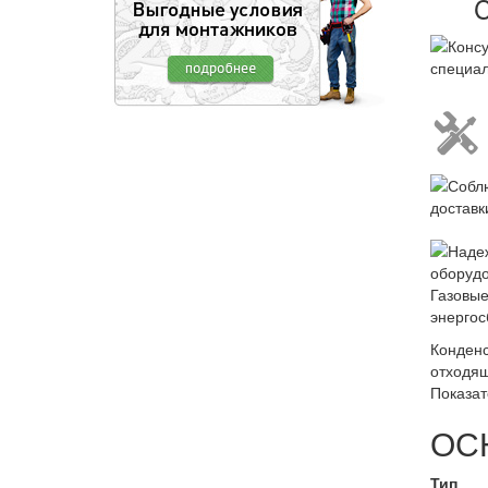
Газовые
энергос
Конденс
отходящ
Показат
ОС
Тип