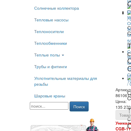
Солнечные коллектора
Тепловые насосы
С
Теплоносители
C
Теплообменники
Т
Теплые полы
C
Трубы и фитинги
Уплотнительные материалы для
резьбы
Артикул
С
861061
Шаровые краны
C
Цена:
Поиск
135 270
Т
Товар
Уникаль
C
CGB-11