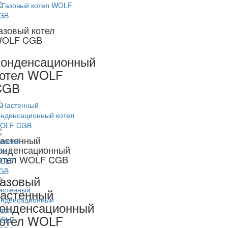
азовый котел
OLF CGB
онденсационный
котел WOLF
CGB
астенный
онденсационный
отел WOLF CGB
азовый
астенный
онденсационный
котел WOLF