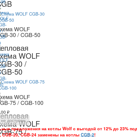
CGB
хема WOLF
GB-30 / CGB-50
епловая
схема WOLF
GB-30 /
CGB-50
:
хема WOLF
5
GB-75 / CGB-100
,00 ₽
епловая
 не доступен
схема WOLF
ные предложения на котлы Wolf с выгодой от 12% до 23% подро
GB-75 /
, CGB-20, CGB-24 заменены на котлы
CGB-2
!