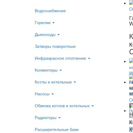
Водоснабжение
Г
Горелки
W
К
Дымоходы
Затворы поворотные
Инфракрасное отопление
Конвекторы
Н
Котлы и котельные
к
к
Насосы
Г
Обвязка котлов и котельных
н
Радиаторы
к
Расширительные баки