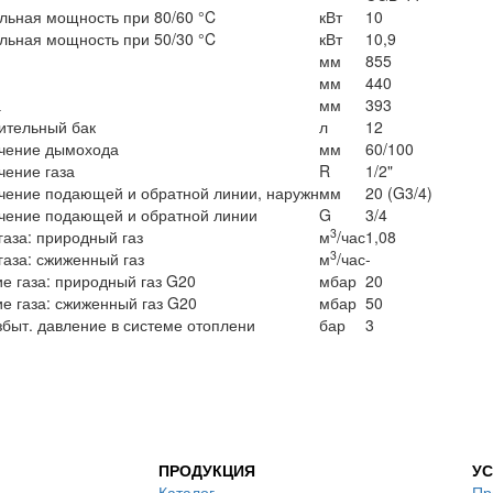
ьная мощность при 80/60 °C
кВт
10
ьная мощность при 50/30 °C
кВт
10,9
мм
855
мм
440
а
мм
393
ительный бак
л
12
чение дымохода
мм
60/100
ение газа
R
1/2"
ение подающей и обратной линии, наружн
мм
20 (G3/4)
чение подающей и обратной линии
G
3/4
3
газа: природный газ
м
/час
1,08
3
газа: сжиженный газ
м
/час
-
е газа: природный газ G20
мбар
20
е газа: сжиженный газ G20
мбар
50
збыт. давление в системе отоплени
бар
3
ПРОДУКЦИЯ
УС
Каталог
Пр