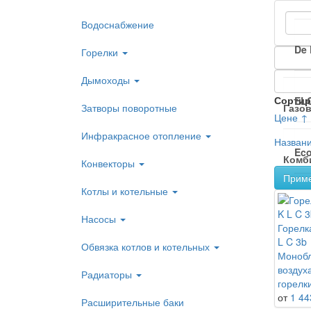
Водоснабжение
De 
Горелки
Дымоходы
Сортир
EL
Затворы поворотные
Газо
Цене ↑
Инфракрасное отопление
Назван
Eco
Комб
Конвекторы
Прим
Котлы и котельные
HA
Насосы
Горелк
L C 3b
Обвязка котлов и котельных
Wei
Монобл
воздух
Радиаторы
горелк
от
1 44
Расширительные баки