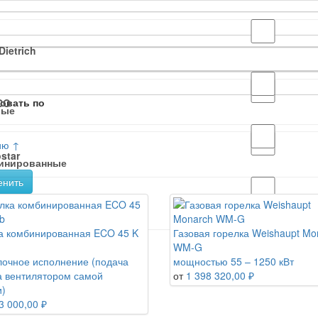
Dietrich
овать по
CO
вые
ию ↑
star
инированные
енить
NSA
а комбинированная ECO 45 K
Газовая горелка Weishaupt Mo
WM-G
shaupt
очное исполнение (подача
мощностью 55 – 1250 кВт
а вентилятором самой
от
1 398 320,00 ₽
и)
3 000,00 ₽