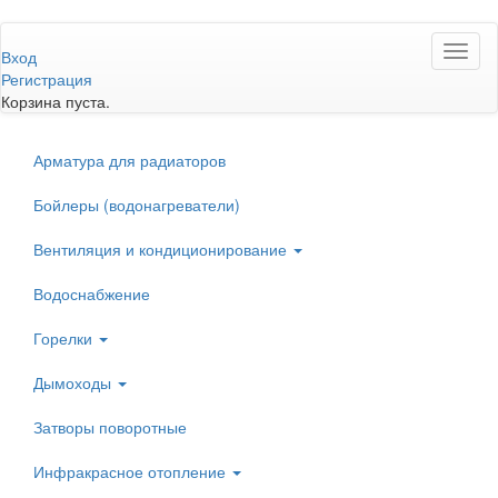
Перейти
Toggl
к
Вход
naviga
основному
Регистрация
содержанию
Корзина пуста.
Арматура для радиаторов
Бойлеры (водонагреватели)
Вентиляция и кондиционирование
Водоснабжение
Горелки
Дымоходы
Затворы поворотные
Инфракрасное отопление