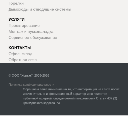
Горелки
Дымоходы и отводящие системы
УСЛУГИ
Проектирование
Монтаж и пусконаладка
Сервисное обслуживание
КОНТАКТЫ
Офис, склад
Обратная связь
© ООО "Хортэк", 2003-2026
Политика конфиденциальности
Обращаем ваше внимание на то, что информация на сайте носит
исключительно информационный характер и не является
публичной офертой, определяемой положениями Статьи 437 (2)
Гражданского кодекса РФ.