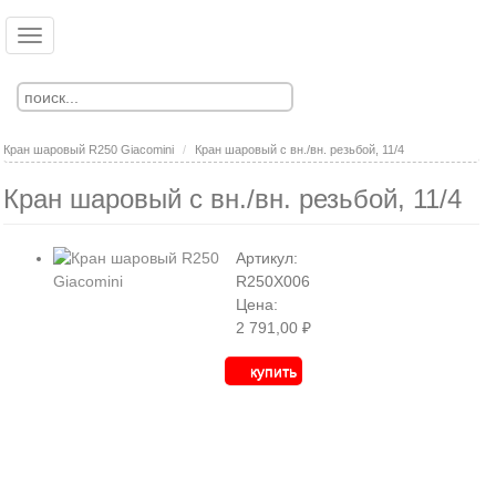
Перейти
к
Toggle
Ко
Вход
основному
navigation
Регистрация
содержанию
Кран шаровый R250 Giacomini
Кран шаровый с вн./вн. резьбой, 11/4
Кран шаровый с вн./вн. резьбой, 11/4
Артикул:
R250X006
Цена:
2 791,00 ₽
купить