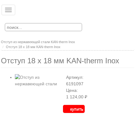
Перейти
к
Toggle
Ко
Вход
основному
navigation
Регистрация
содержанию
Отступ из нержавеющей стали KAN-therm Inox
Отступ 18 х 18 мм KAN-therm Inox
Отступ 18 х 18 мм KAN-therm Inox
Артикул:
6191097
Цена:
1 124,00 ₽
купить