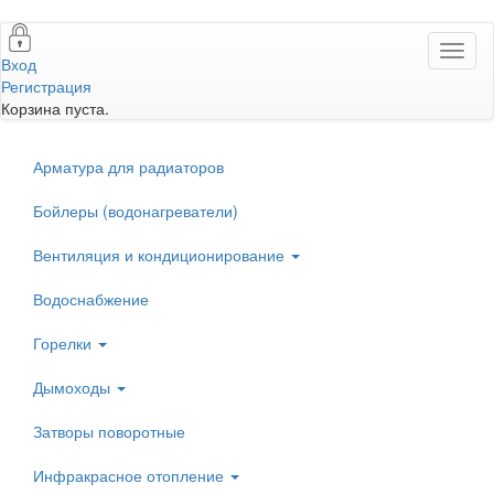
Перейти
Toggl
к
Вход
naviga
основному
Регистрация
содержанию
Корзина пуста.
Арматура для радиаторов
Бойлеры (водонагреватели)
Вентиляция и кондиционирование
Водоснабжение
Горелки
Дымоходы
Затворы поворотные
Инфракрасное отопление